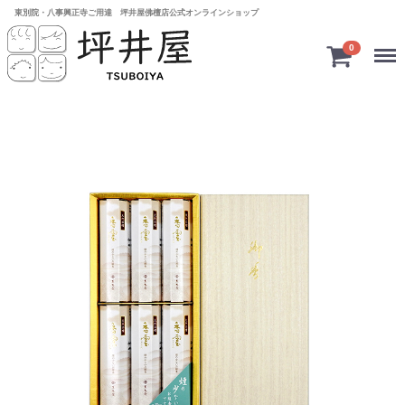
東別院・八事興正寺ご用達 坪井屋佛檀店公式オンラインショップ
Menu
0