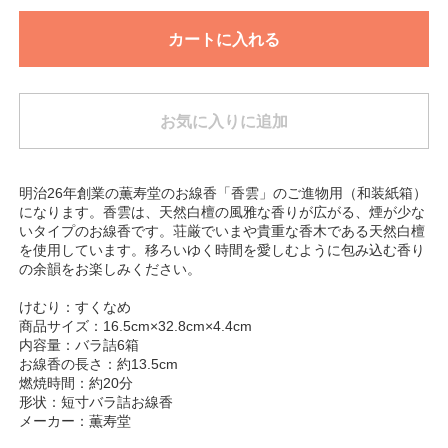
カートに入れる
お気に入りに追加
明治26年創業の薫寿堂のお線香「香雲」のご進物用（和装紙箱）
になります。香雲は、天然白檀の風雅な香りが広がる、煙が少な
いタイプのお線香です。荘厳でいまや貴重な香木である天然白檀
を使用しています。移ろいゆく時間を愛しむように包み込む香り
の余韻をお楽しみください。
けむり：すくなめ
商品サイズ：16.5cm×32.8cm×4.4cm
内容量：バラ詰6箱
お線香の長さ：約13.5cm
燃焼時間：約20分
形状：短寸バラ詰お線香
メーカー：薫寿堂