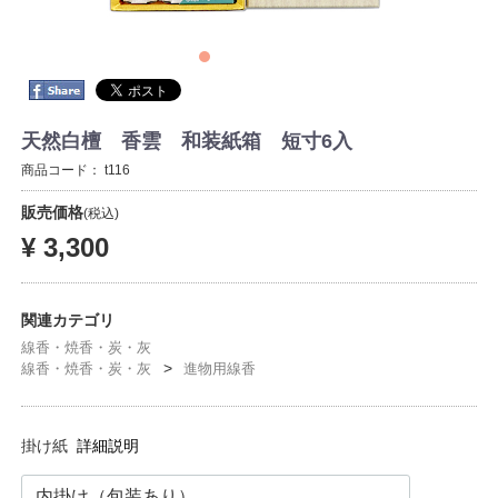
天然白檀 香雲 和装紙箱 短寸6入
商品コード：
t116
販売価格
(税込)
¥ 3,300
関連カテゴリ
線香・焼香・炭・灰
線香・焼香・炭・灰
進物用線香
掛け紙
詳細説明