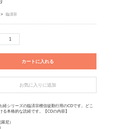
リ
臨済宗
カートに入れる
お気に入りに追加
お経シリーズの臨済宗檀信徒勤行用のCDです。どこ
ける本格的な読経です。【CDの内容】
経
（陀羅尼）
向