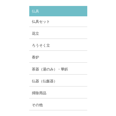
仏具
仏具セット
花立
ろうそく立
香炉
茶器（湯のみ）・華鋲
仏器（仏飯器）
掃除用品
その他