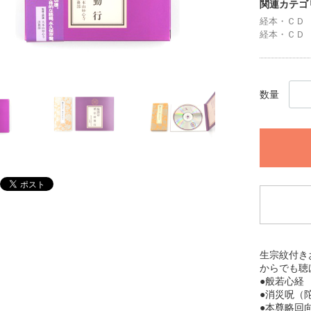
関連カテゴ
経本・ＣＤ
経本・ＣＤ
数量
生宗紋付き
からでも聴
●般若心
●消災呪
●本尊略回