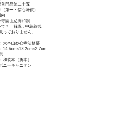
薩普門品第二十五
章（第一・信心帰依）
回向
心寺開山忌御和讃
て＊ 解説 : 中島義観
載っておりません。
：大本山妙心寺法務部
4.5cm×13.2cm×2.7cm
宗
：和装本（折本）
ポニーキャニオン