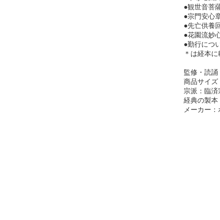
●観世音菩
●宗門安心
●先亡供養
●花園流妙
●勤行につい
＊は経本に
監修・読誦
商品サイズ：1
宗派：臨済
経典の製本
メーカー：