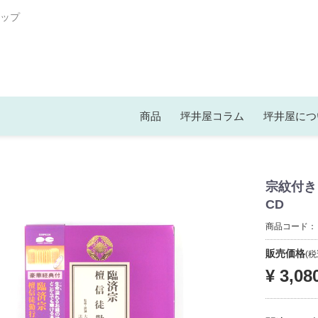
ップ
商品
坪井屋コラム
坪井屋につ
宗紋付き
CD
商品コード
販売価格
(税
¥ 3,08