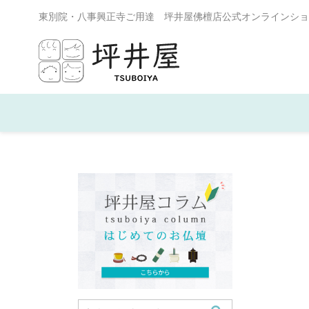
東別院・八事興正寺ご用達 坪井屋佛檀店公式オンラインショ