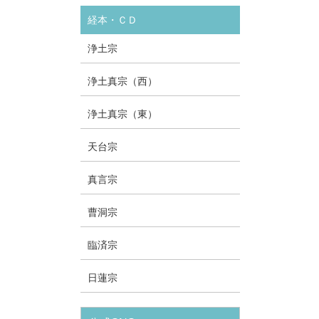
経本・ＣＤ
浄土宗
浄土真宗（西）
浄土真宗（東）
天台宗
真言宗
曹洞宗
臨済宗
日蓮宗