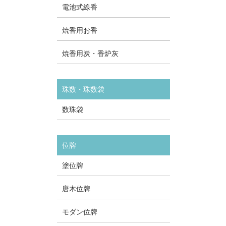
電池式線香
焼香用お香
焼香用炭・香炉灰
珠数・珠数袋
数珠袋
位牌
塗位牌
唐木位牌
モダン位牌